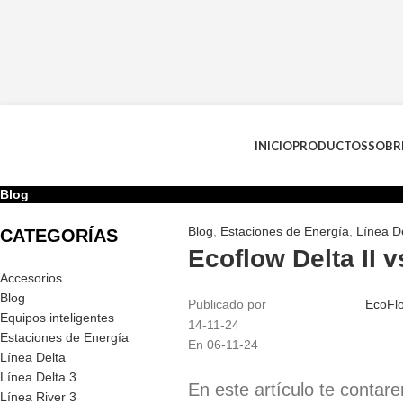
INICIO
PRODUCTOS
SOBR
Blog
Blog
,
Estaciones de Energía
,
Línea D
CATEGORÍAS
Ecoflow Delta II v
Accesorios
Blog
Publicado por
EcoFl
Equipos inteligentes
14-11-24
Estaciones de Energía
En 06-11-24
Línea Delta
Línea Delta 3
En este artículo te contar
Línea River 3