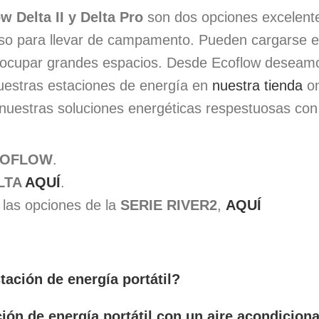
w Delta II y Delta Pro
son dos opciones excelente
luso para llevar de campamento. Pueden cargarse e
n ocupar grandes espacios. Desde Ecoflow deseamo
nuestras estaciones de energía en
nuestra tienda
on
 nuestras soluciones energéticas respestuosas con
COFLOW
.
ELTA
AQUÍ
.
 las opciones de la
SERIE RIVER2
,
AQUÍ
tación de energía portátil?
ción de energía portátil con un aire acondicion