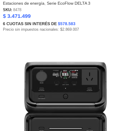
Estaciones de energía
,
Serie EcoFlow DELTA 3
SKU:
8478
$
3.471.499
6
CUOTAS SIN INTERÉS DE
$578.583
Precio sin impuestos nacionales: $2.869.007