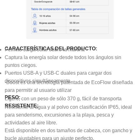
CARACTERÍSTICAS DEL PRODUCTO:
Permite carga solar sobre la marcha
Captura la energía solar desde todos los ángulos sin
puntos ciegos.
Puertos USB-A y USB-C duales para cargar dos
dispositivos simultáneamente.
-Boost es una tecnología patentada de EcoFlow diseñada
para permitir al usuario utilizar
PESO:
Ligero, con un peso de sólo 370 g, fácil de transporta
RESISTENTE:
Resistente al agua y al polvo con clasificación IP65, ideal
para senderismo, excursiones a la playa, pesca y
actividades al aire libre.
Está disponible en dos tamaños de cabeza, con gancho y
bucle ajustables para un ajuste perfecto.